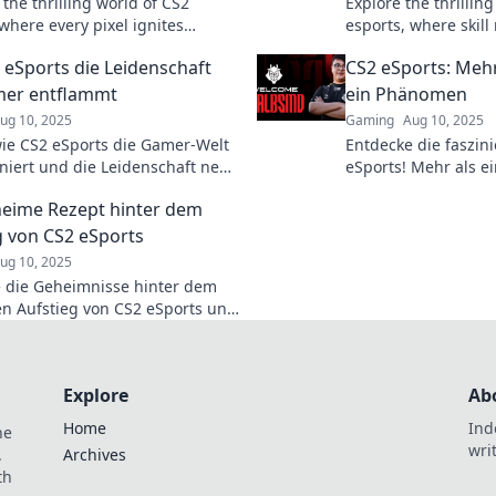
 the thrilling world of CS2
Explore the thrillin
where every pixel ignites
esports, where skill
 Uncover the action, strategies,
into gameplay, strat
 eSports die Leidenschaft
CS2 eSports: Mehr 
pions today!
stories that captivat
mer entflammt
ein Phänomen
ug 10, 2025
Gaming
Aug 10, 2025
wie CS2 eSports die Gamer-Welt
Entdecke die faszin
oniert und die Leidenschaft neu
eSports! Mehr als ei
! Tauche ein in spannende
Phänomen, das Mill
eime Rezept hinter dem
und epische Battles!
verbindet.
g von CS2 eSports
ug 10, 2025
 die Geheimnisse hinter dem
en Aufstieg von CS2 eSports und
 was das Game zum Hit gemacht
Explore
Ab
Home
Ind
he
wri
.
Archives
th