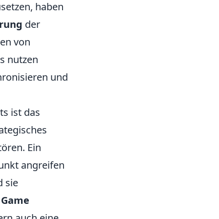
usetzen, haben
erung
der
ren von
ms nutzen
ronisieren und
s ist das
ategisches
ören. Ein
Punkt angreifen
 sie
 Game
ern auch eine