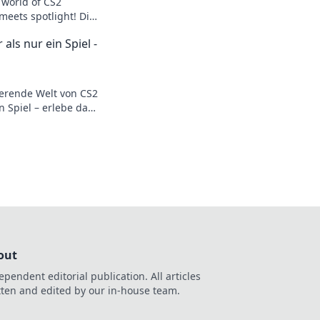
g world of CS2
 meets spotlight! Dive
egies, and player
als nur ein Spiel -
e fans.
ierende Welt von CS2
n Spiel – erlebe das
ionen begeistert und
out
ependent editorial publication. All articles
tten and edited by our in-house team.