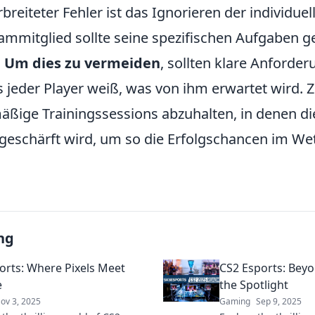
rbreiteter Fehler ist das Ignorieren der individuel
ammitglied sollte seine spezifischen Aufgaben 
.
Um dies zu vermeiden
, sollten klare Anforder
 jeder Player weiß, was von ihm erwartet wird. 
mäßige Trainingssessions abzuhalten, in denen di
geschärft wird, um so die Erfolgschancen im We
ng
orts: Where Pixels Meet
CS2 Esports: Beyo
e
the Spotlight
ov 3, 2025
Gaming
Sep 9, 2025