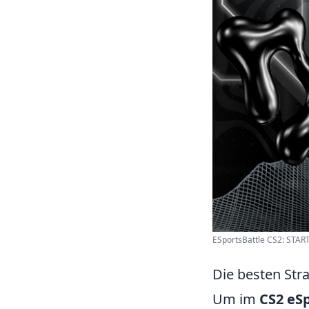
ESportsBattle CS2: ST
Die besten Str
Um im
CS2 eS