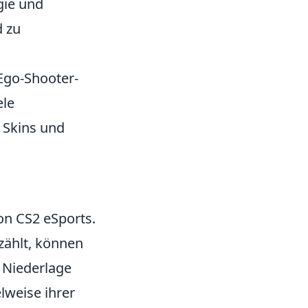
gie und
d zu
 Ego-Shooter-
ele
 Skins und
on CS2 eSports.
zählt, können
 Niederlage
lweise ihrer