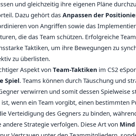
sen und gleichzeitig ihre eigenen Pläne durchz
orteil. Dazu gehört das
Anpassen der Positioni
oordinieren von Angriffen sowie das Implementie
turen, die das Team schützen. Erfolgreiche Tea
sstarke Taktiken, um ihre Bewegungen zu synch
ktiv zu überlisten.
ichtiger Aspekt von
Team-Taktiken
im CS2 eSport
e Spiel
. Teams können durch Täuschung und str
Gegner verwirren und somit dessen Spielweise st
ür ist, wenn ein Team vorgibt, einen bestimmten 
die Verteidigung des Gegners zu binden, während
e andere Strategie verfolgen. Diese Art von
Mind
t nur Vertrauen unter den Teammitgliedern, sond