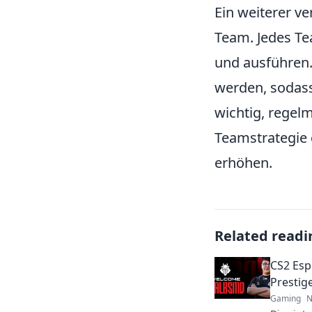
Ein weiterer ve
Team. Jedes Te
und ausführen
werden, sodass
wichtig, regel
Teamstrategie 
erhöhen.
Related readi
CS2 Esp
Prestig
Gaming
N