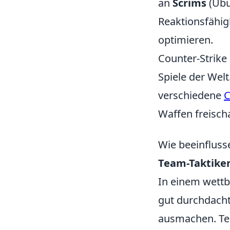
an
Scrims
(Übu
Reaktionsfähig
optimieren.
Counter-Strike
Spiele der Welt
verschiedene
C
Waffen freischa
Wie beeinfluss
Team-Taktike
In einem wettb
gut durchdacht
ausmachen. Team