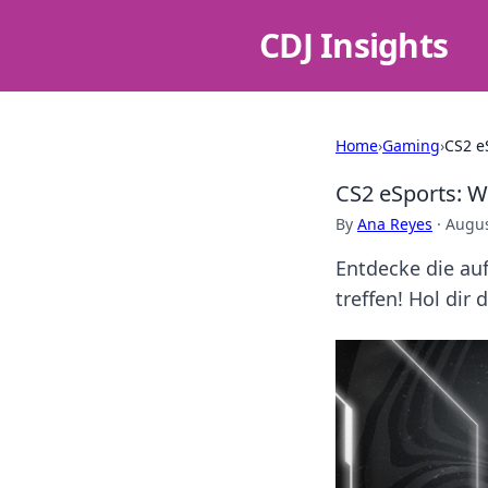
CDJ Insights
Home
›
Gaming
›
CS2 e
CS2 eSports: W
By
Ana Reyes
·
Augus
Entdecke die au
treffen! Hol dir