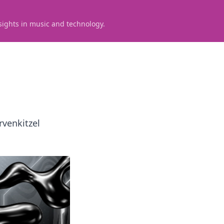
sights in music and technology.
rvenkitzel