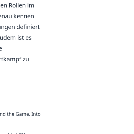
len Rollen im
genau kennen
ungen definiert
Zudem ist es
e
ttkampf zu
nd the Game, Into