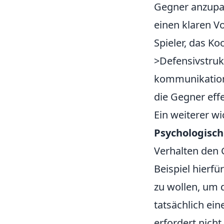
Gegner anzupas
einen klaren V
Spieler, das K
>Defensivstruk
kommunikation
die Gegner effe
Ein weiterer w
Psychologisch
Verhalten den 
Beispiel hierf
zu wollen, um 
tatsächlich ein
erfordert nich