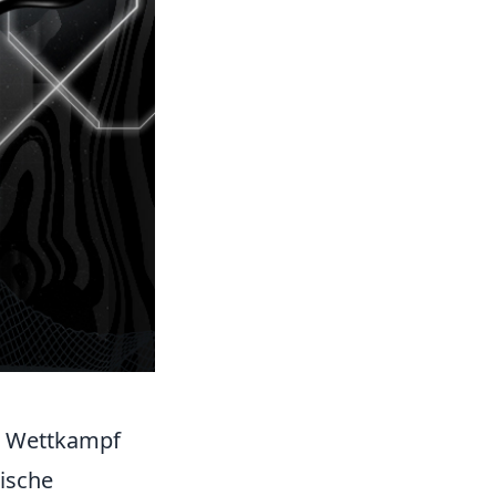
im Wettkampf
gische