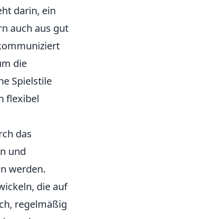
ht darin, ein
ern auch aus gut
 kommuniziert
 um die
e Spielstile
 flexibel
urch das
en und
en werden.
ickeln, die auf
ich, regelmäßig