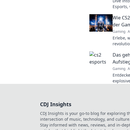
Dive into
Esports, 
prestige.
Wie CS2
and cham
der Ga
Gaming
A
Erlebe, 
revoluti
entfacht
Das geh
Matches 
Aufstie
Gaming
A
Entdecke
explosiv
erfahre,
hat!
CDJ Insights
CDJ Insights is your go-to blog for exploring t
intersection of music, technology, and culture
Stay informed with news, reviews, and in-dep