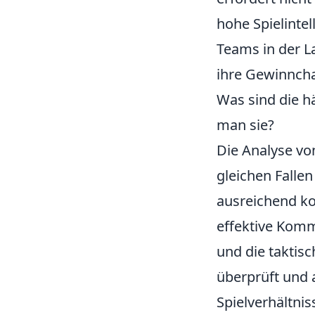
hohe Spielintel
Teams in der La
ihre Gewinncha
Was sind die h
man sie?
Die Analyse v
gleichen Falle
ausreichend ko
effektive Komm
und die taktis
überprüft und
Spielverhältni