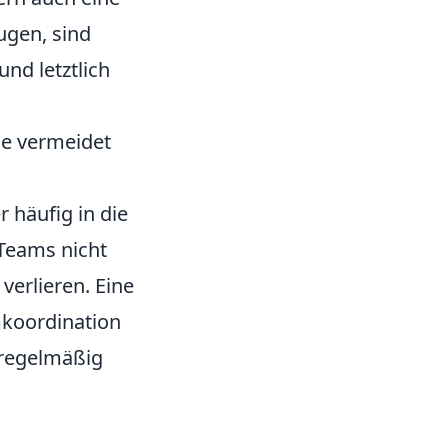
ugen, sind
nd letztlich
ie vermeidet
r häufig in die
 Teams nicht
erlieren. Eine
mkoordination
 regelmäßig