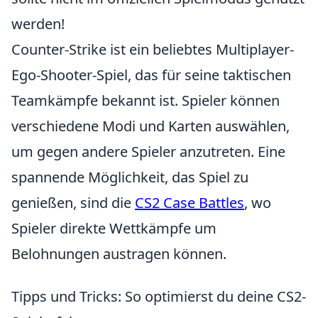
werden!
Counter-Strike ist ein beliebtes Multiplayer-
Ego-Shooter-Spiel, das für seine taktischen
Teamkämpfe bekannt ist. Spieler können
verschiedene Modi und Karten auswählen,
um gegen andere Spieler anzutreten. Eine
spannende Möglichkeit, das Spiel zu
genießen, sind die
CS2 Case Battles
, wo
Spieler direkte Wettkämpfe um
Belohnungen austragen können.
Tipps und Tricks: So optimierst du deine CS2-