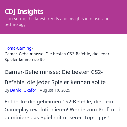
CDJ Insights
Uncovering the latest trends and insights in music and
technology.
Home
›
Gaming
›
Gamer-Geheimnisse: Die besten CS2-Befehle, die jeder
Spieler kennen sollte
Gamer-Geheimnisse: Die besten CS2-
Befehle, die jeder Spieler kennen sollte
By
Daniel Okafor
·
August 10, 2025
Entdecke die geheimen CS2-Befehle, die dein
Gameplay revolutionieren! Werde zum Profi und
dominiere das Spiel mit unseren Top-Tipps!