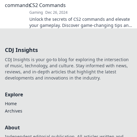
CS2 Commands
Gaming
Dec 26, 2024
Unlock the secrets of CS2 commands and elevate
your gameplay. Discover game-changing tips and
tricks that pro players don’t want you to know!
CDJ Insights
CDJ Insights is your go-to blog for exploring the intersection
of music, technology, and culture. Stay informed with news,
reviews, and in-depth articles that highlight the latest
developments and innovations in the industry.
Explore
Home
Archives
About
Independent editorial publication. All articles written and