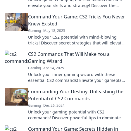
elevate your skills and strategy! Discover the
secrets to dominate your matches today!
Command Your Game: CS2 Tricks You Never
Knew Existed
Gaming
May 18, 2025
Unlock your CS2 potential with mind-blowing
tricks! Discover secret strategies that will elevate
your game to the next level.
CS2 Commands That Will Make You a
Gaming Wizard
Gaming
Apr 14, 2025
Unlock your inner gaming wizard with these
essential CS2 commands! Elevate your gameplay
and dominate the competition today!
Commanding Your Destiny: Unleashing the
Potential of CS2 Commands
Gaming
Dec 26, 2024
Unlock your gaming potential with CS2
commands! Discover powerful tips to dominate
the game and shape your own destiny today!
Command Your Game: Secrets Hidden in