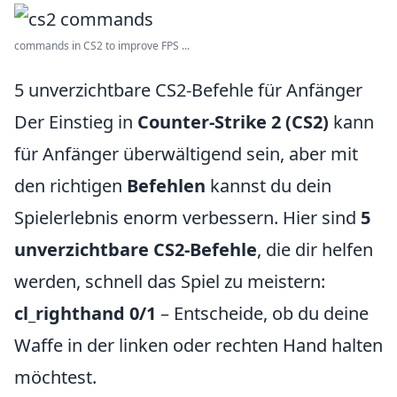
commands in CS2 to improve FPS ...
5 unverzichtbare CS2-Befehle für Anfänger
Der Einstieg in
Counter-Strike 2 (CS2)
kann
für Anfänger überwältigend sein, aber mit
den richtigen
Befehlen
kannst du dein
Spielerlebnis enorm verbessern. Hier sind
5
unverzichtbare CS2-Befehle
, die dir helfen
werden, schnell das Spiel zu meistern:
cl_righthand 0/1
– Entscheide, ob du deine
Waffe in der linken oder rechten Hand halten
möchtest.