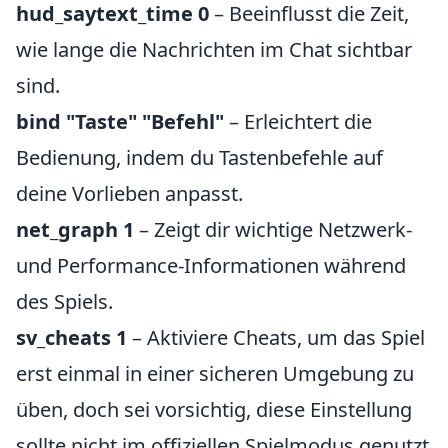
hud_saytext_time 0
– Beeinflusst die Zeit,
wie lange die Nachrichten im Chat sichtbar
sind.
bind "Taste" "Befehl"
– Erleichtert die
Bedienung, indem du Tastenbefehle auf
deine Vorlieben anpasst.
net_graph 1
– Zeigt dir wichtige Netzwerk-
und Performance-Informationen während
des Spiels.
sv_cheats 1
– Aktiviere Cheats, um das Spiel
erst einmal in einer sicheren Umgebung zu
üben, doch sei vorsichtig, diese Einstellung
sollte nicht im offiziellen Spielmodus genutzt