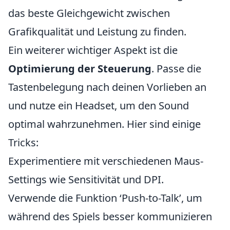
das beste Gleichgewicht zwischen
Grafikqualität und Leistung zu finden.
Ein weiterer wichtiger Aspekt ist die
Optimierung der Steuerung
. Passe die
Tastenbelegung nach deinen Vorlieben an
und nutze ein Headset, um den Sound
optimal wahrzunehmen. Hier sind einige
Tricks:
Experimentiere mit verschiedenen Maus-
Settings wie Sensitivität und DPI.
Verwende die Funktion ‘Push-to-Talk’, um
während des Spiels besser kommunizieren