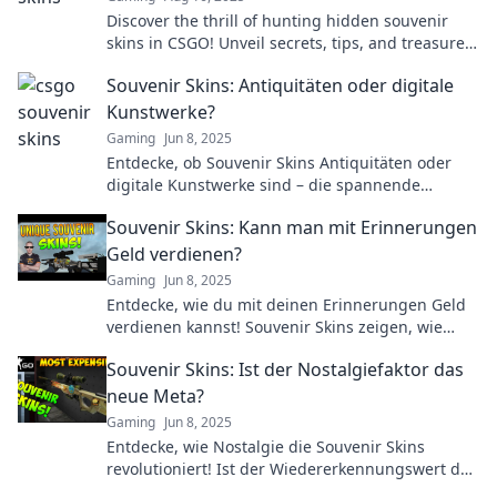
Discover the thrill of hunting hidden souvenir
skins in CSGO! Unveil secrets, tips, and treasures
to elevate your gameplay. Don’t miss out!
Souvenir Skins: Antiquitäten oder digitale
Kunstwerke?
Gaming
Jun 8, 2025
Entdecke, ob Souvenir Skins Antiquitäten oder
digitale Kunstwerke sind – die spannende
Verbindung zwischen Realität und virtueller Welt!
Souvenir Skins: Kann man mit Erinnerungen
Geld verdienen?
Gaming
Jun 8, 2025
Entdecke, wie du mit deinen Erinnerungen Geld
verdienen kannst! Souvenir Skins zeigen, wie
Nostalgie profitabel werden kann.
Souvenir Skins: Ist der Nostalgiefaktor das
neue Meta?
Gaming
Jun 8, 2025
Entdecke, wie Nostalgie die Souvenir Skins
revolutioniert! Ist der Wiedererkennungswert der
neue Trend im Gaming? Finde es jetzt heraus!