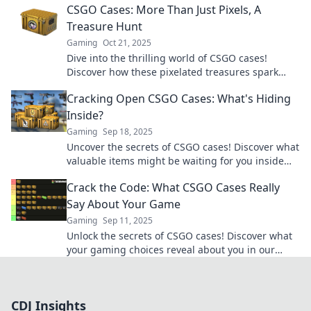
CSGO Cases: More Than Just Pixels, A
Treasure Hunt
Gaming
Oct 21, 2025
Dive into the thrilling world of CSGO cases!
Discover how these pixelated treasures spark
excitement and strategy in every match.
Cracking Open CSGO Cases: What's Hiding
Inside?
Gaming
Sep 18, 2025
Uncover the secrets of CSGO cases! Discover what
valuable items might be waiting for you inside—
your next big score could be one click away!
Crack the Code: What CSGO Cases Really
Say About Your Game
Gaming
Sep 11, 2025
Unlock the secrets of CSGO cases! Discover what
your gaming choices reveal about you in our
captivating guide. Dive in now!
CDJ Insights