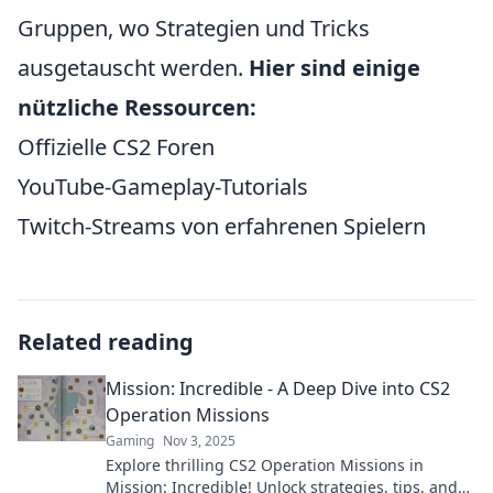
Gruppen, wo Strategien und Tricks
ausgetauscht werden.
Hier sind einige
nützliche Ressourcen:
Offizielle CS2 Foren
YouTube-Gameplay-Tutorials
Twitch-Streams von erfahrenen Spielern
Related reading
Mission: Incredible - A Deep Dive into CS2
Operation Missions
Gaming
Nov 3, 2025
Explore thrilling CS2 Operation Missions in
Mission: Incredible! Unlock strategies, tips, and