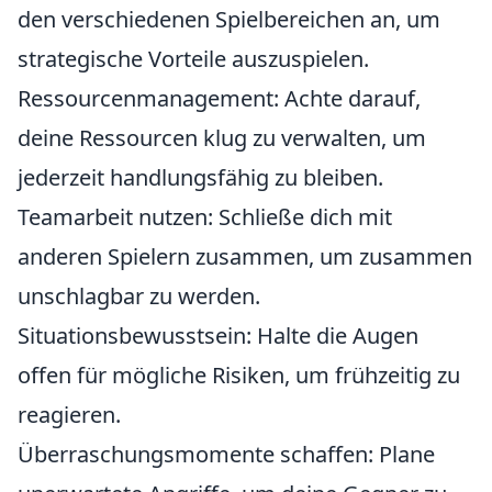
den verschiedenen Spielbereichen an, um
strategische Vorteile auszuspielen.
Ressourcenmanagement: Achte darauf,
deine Ressourcen klug zu verwalten, um
jederzeit handlungsfähig zu bleiben.
Teamarbeit nutzen: Schließe dich mit
anderen Spielern zusammen, um zusammen
unschlagbar zu werden.
Situationsbewusstsein: Halte die Augen
offen für mögliche Risiken, um frühzeitig zu
reagieren.
Überraschungsmomente schaffen: Plane