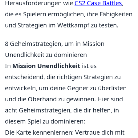
Herausforderungen wie
CS2 Case Battles
,
die es Spielern ermöglichen, ihre Fähigkeiten
und Strategien im Wettkampf zu testen.
8 Geheimstrategien, um in Mission
Unendlichkeit zu dominieren
In
Mission Unendlichkeit
ist es
entscheidend, die richtigen Strategien zu
entwickeln, um deine Gegner zu überlisten
und die Oberhand zu gewinnen. Hier sind
acht Geheimstrategien, die dir helfen, in
diesem Spiel zu dominieren:
Die Karte kennenlernen: Vertraue dich mit