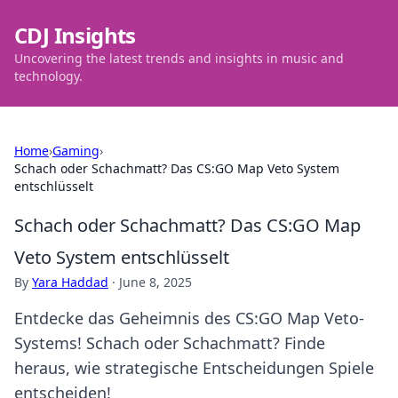
CDJ Insights
Uncovering the latest trends and insights in music and
technology.
Home
›
Gaming
›
Schach oder Schachmatt? Das CS:GO Map Veto System
entschlüsselt
Schach oder Schachmatt? Das CS:GO Map
Veto System entschlüsselt
By
Yara Haddad
·
June 8, 2025
Entdecke das Geheimnis des CS:GO Map Veto-
Systems! Schach oder Schachmatt? Finde
heraus, wie strategische Entscheidungen Spiele
entscheiden!