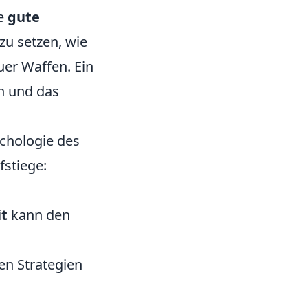
ne
gute
 zu setzen, wie
uer Waffen. Ein
en und das
ychologie des
stiege:
t
kann den
en Strategien