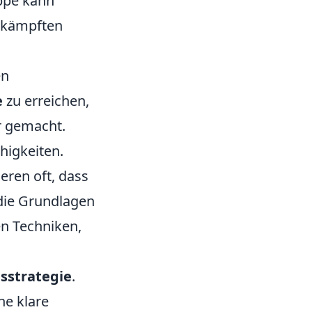
uppe kann
umkämpften
en
e
zu erreichen,
r gemacht.
higkeiten.
eren oft, dass
 die Grundlagen
en Techniken,
gsstrategie
.
ine klare