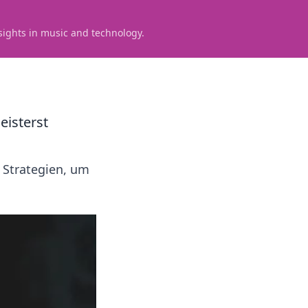
sights in music and technology.
eisterst
 Strategien, um