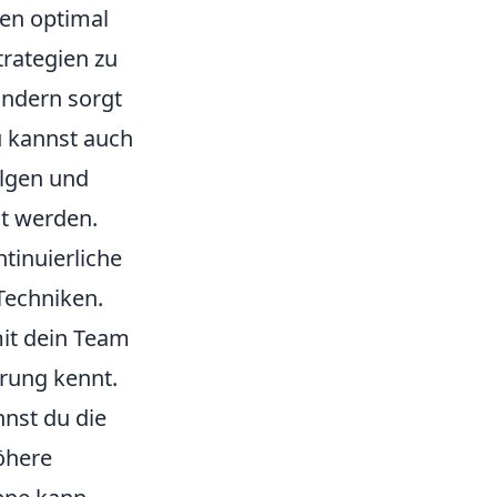
nen optimal
rategien zu
ondern sorgt
u kannst auch
olgen und
gt werden.
ntinuierliche
Techniken.
it dein Team
rung kennt.
nnst du die
öhere