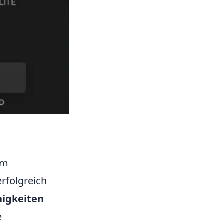
em
rfolgreich
higkeiten
e