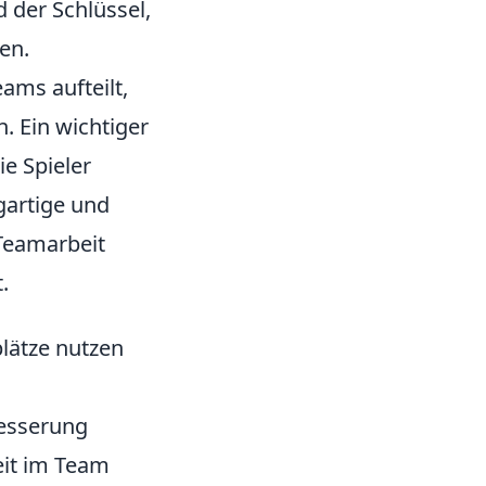
 der Schlüssel,
en.
eams aufteilt,
. Ein wichtiger
ie Spieler
igartige und
Teamarbeit
.
lätze nutzen
besserung
it im Team