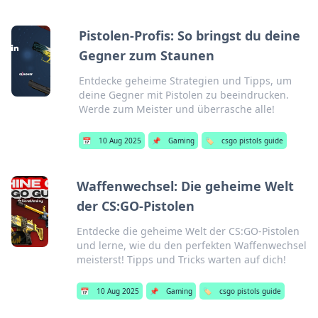
Pistolen-Profis: So bringst du deine
Gegner zum Staunen
Entdecke geheime Strategien und Tipps, um
deine Gegner mit Pistolen zu beeindrucken.
Werde zum Meister und überrasche alle!
📅
10 Aug 2025
📌
Gaming
🏷️
csgo pistols guide
Waffenwechsel: Die geheime Welt
der CS:GO-Pistolen
Entdecke die geheime Welt der CS:GO-Pistolen
und lerne, wie du den perfekten Waffenwechsel
meisterst! Tipps und Tricks warten auf dich!
📅
10 Aug 2025
📌
Gaming
🏷️
csgo pistols guide