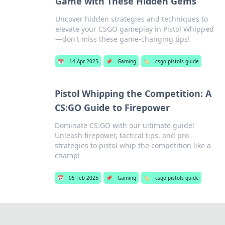
Game with These Hidden Gems
Uncover hidden strategies and techniques to
elevate your CSGO gameplay in Pistol Whipped
—don't miss these game-changing tips!
📅
14 Apr 2025
📌
Gaming
🏷️
csgo pistols guide
Pistol Whipping the Competition: A
CS:GO Guide to Firepower
Dominate CS:GO with our ultimate guide!
Unleash firepower, tactical tips, and pro
strategies to pistol whip the competition like a
champ!
📅
05 Feb 2025
📌
Gaming
🏷️
csgo pistols guide