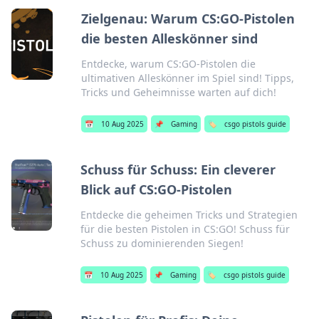
Zielgenau: Warum CS:GO-Pistolen
die besten Alleskönner sind
Entdecke, warum CS:GO-Pistolen die
ultimativen Alleskönner im Spiel sind! Tipps,
Tricks und Geheimnisse warten auf dich!
📅
10 Aug 2025
📌
Gaming
🏷️
csgo pistols guide
Schuss für Schuss: Ein cleverer
Blick auf CS:GO-Pistolen
Entdecke die geheimen Tricks und Strategien
für die besten Pistolen in CS:GO! Schuss für
Schuss zu dominierenden Siegen!
📅
10 Aug 2025
📌
Gaming
🏷️
csgo pistols guide