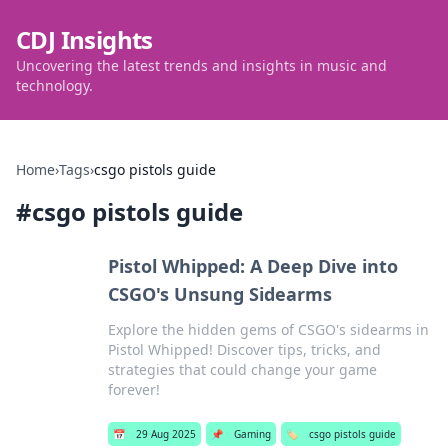
CDJ Insights
Uncovering the latest trends and insights in music and
technology.
Home
›
Tags
›
csgo pistols guide
#
csgo pistols guide
Pistol Whipped: A Deep Dive into
CSGO's Unsung Sidearms
Explore the hidden gems of CSGO's sidearms in
Pistol Whipped! Discover tips, tricks, and
strategies that could change your game
forever!
📅
29 Aug 2025
📌
Gaming
🏷️
csgo pistols guide