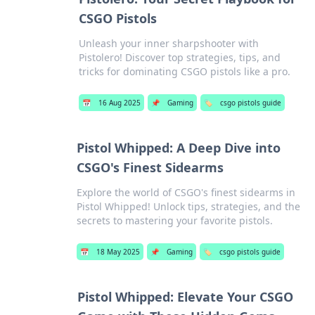
CSGO Pistols
Unleash your inner sharpshooter with
Pistolero! Discover top strategies, tips, and
tricks for dominating CSGO pistols like a pro.
📅
16 Aug 2025
📌
Gaming
🏷️
csgo pistols guide
Pistol Whipped: A Deep Dive into
CSGO's Finest Sidearms
Explore the world of CSGO's finest sidearms in
Pistol Whipped! Unlock tips, strategies, and the
secrets to mastering your favorite pistols.
📅
18 May 2025
📌
Gaming
🏷️
csgo pistols guide
Pistol Whipped: Elevate Your CSGO