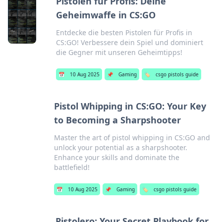
Pistolen für Profis: Deine
Geheimwaffe in CS:GO
Entdecke die besten Pistolen für Profis in
CS:GO! Verbessere dein Spiel und dominiert
die Gegner mit unseren Geheimtipps!
📅
10 Aug 2025
📌
Gaming
🏷️
csgo pistols guide
Pistol Whipping in CS:GO: Your Key
to Becoming a Sharpshooter
Master the art of pistol whipping in CS:GO and
unlock your potential as a sharpshooter.
Enhance your skills and dominate the
battlefield!
📅
10 Aug 2025
📌
Gaming
🏷️
csgo pistols guide
Pistolero: Your Secret Playbook for