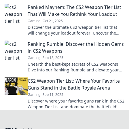
ranking and mastering your arsenal!
Ranked Mayhem: The CS2 Weapon Tier List
That Will Make You Rethink Your Loadout
Gaming
Oct 21, 2025
Discover the ultimate CS2 weapon tier list that
will change your loadout forever! Uncover the
best weapons and dominate your game now!
Ranking Rumble: Discover the Hidden Gems
in CS2 Weapons
Gaming
Sep 18, 2025
Unearth the best-kept secrets of CS2 weapons!
Dive into our Ranking Rumble and elevate your
gameplay today!
CS2 Weapon Tier List: Where Your Favorite
Guns Stand in the Battle Royale Arena
Gaming
Sep 11, 2025
Discover where your favorite guns rank in the CS2
Weapon Tier List and dominate the battlefield!
Find your perfect weapon now!